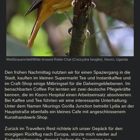
Weißbrauenrötel/White-browed Robin-Chat (Cossypha heuglini), Kisoro, Uganda
Den frühen Nachmittag nutzten wir für einen Spaziergang in die
Stadt, kauften im kleinen Supermarkt Tee und Instantkaffee und
im Craft-Shop einige Mitbringsel für die Daheimgebliebenen. Im
benachbarten Coffee Pot lernten wir zwei deutsche Pflegekräfte
kennen, die im Kisoro Hospital einen Arbeitseinsatz absolvierten.
Bei Kaffee und Tee führten wir eine interessante Unterhaltung.
Unter dem Namen Nkuringo Gorilla Junction betreibt Lydia an der
Hauptstraße ebenfalls ein kleines Cafe mit angeschlossenem
Kunsthandwerk-Shop.
Zurück im Travellers Rest richtete ich unser Gepäck für den
morgigen Rückflug nach Europa, stürzte mich wieder auf
Federkleidersuche, derweil Jochen die Zeugnisse aus