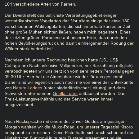
104 verschiedene Arten von Farnen.
Der Bwindi stellt das östlichste Verbreitungsgebiet einiger
westafrikanischer Vogelarten dar. Vor allem einige der etwa 180
verschiedenen Waldvogelarten, die sich innerhalb kürzester Zeit
ohne große Mühen sichten ließen, haben mich begeistert. Eines
der letzten grünen Paradiese auf unserer Erde, das durch den
hohen Bevölkerungsdruck und damit einhergehender Rodung der
Wälder stark bedroht ist!
Nachdem ich unsere Rechnung beglichen hatte (151 US$
Cottage pro Nacht inklusive Vollpension, nur Barzahlung möglich)
verabschiedeten wir uns herzlich vom sehr netten Personal gegen
09:30 Uhr. Hier hat die Atmosphäre wieder für uns gestimmt!
Bisher sind wir eigentlich auch noch nie von einer der Unterkünfte
von
Nature Lodges
(unter niederländischer Leitung) und dem
Schwesterunternehmen
Gorilla Tours
enttäuscht worden. Das
Preis-Leistungsverhältnis und der Service waren immer
ausgezeichnet.
Nach Rücksprache mit einem der Driver-Guides am gestrigen
Morgen wählten wir die Muko-Road, um unserer Tagesziel Kisoro
entspannt zu erreichen. Diese Piste hatte sich auch schon auf der
Hinfahrt von Bunyonyi in gutem Zustand präsentiert und sie