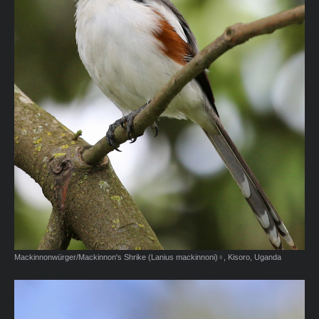
Mackinnonwürger/Mackinnon's Shrike (Lanius mackinnoni)♀, Kisoro, Uganda