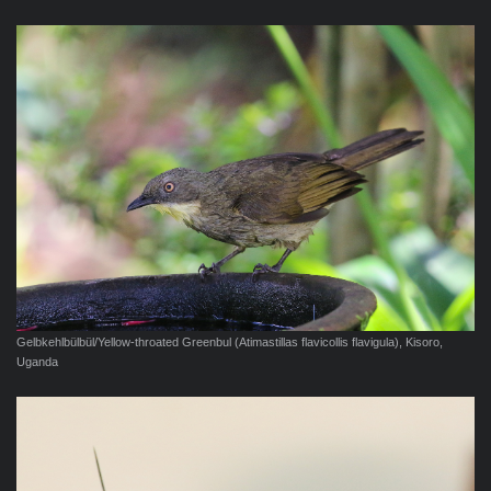
Gelbkehlbülbül/Yellow-throated Greenbul (Atimastillas flavicollis flavigula), Kisoro,
Uganda