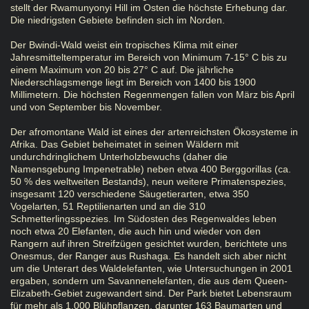
stellt der Rwamunyonyi Hill im Osten die höchste Erhebung dar.
Die niedrigsten Gebiete befinden sich im Norden.
Der Bwindi-Wald weist ein tropisches Klima mit einer
Jahresmitteltemperatur im Bereich von Minimum 7-15° C bis zu
einem Maximum von 20 bis 27° C auf. Die jährliche
Niederschlagsmenge liegt im Bereich von 1400 bis 1900
Millimetern. Die höchsten Regenmengen fallen von März bis April
und von September bis November.
Der afromontane Wald ist eines der artenreichsten Ökosysteme in
Afrika. Das Gebiet beheimatet in seinen Wäldern mit
undurchdringlichem Unterholzbewuchs (daher die
Namensgebung Impenetrable) neben etwa 400 Berggorillas (ca.
50 % des weltweiten Bestands), neun weitere Primatenspezies,
insgesamt 120 verschiedene Säugetierarten, etwa 350
Vogelarten, 51 Reptilienarten und an die 310
Schmetterlingsspezies. Im Südosten des Regenwaldes leben
noch etwa 20 Elefanten, die auch hin und wieder von den
Rangern auf ihren Streifzügen gesichtet wurden, berichtete uns
Onesmus, der Ranger aus Rushaga. Es handelt sich aber nicht
um die Unterart des Waldelefanten, wie Untersuchungen in 2001
ergaben, sondern um Savannenelefanten, die aus dem Queen-
Elizabeth-Gebiet zugewandert sind. Der Park bietet Lebensraum
für mehr als 1.000 Blühpflanzen, darunter 163 Baumarten und