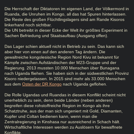
Die Herrschaft der Diktatoren im eigenen Land, der Völkermord in
Ruanda, die Unruhen im Kongo, all das hat Spuren hinterlassen.
Die Reste des großen Flüchtlingslagers sind am Rande Kisoros
linkerhand noch sichtbar.
Die UN betreibt in dieser Ecke der Welt ihr größtes Experiment in
Sachen Befriedung und Staatsaufbau (Ausgang offen).
Das Lager schien aktuell nicht in Betrieb zu sein. Das kann sich
aber hier von einen auf den anderen Tag ändern. Die
gewaltreiche kongolesische Region Nord Kivu ist bekannt für
Kämpfe zwischen Aufständischen der M23-Gruppe und der
Regierung. 2013 mussten 10.000 Menschen über Bunagana
nach Uganda fliehen. Sie haben sich in der südwestlichen Provinz
Kisoro niedergelassen. In 2015 sind mehr als 33.000 Menschen
aus dem
Osten der DR Kongo
nach Uganda geflohen.
Die Rolle Ugandas und Ruandas in diesem Konflikt scheint nicht
unerheblich zu sein, denn beide Länder (neben anderen)
begreifen diese rohstoffreiche Region im Kongo als ihre
Schatztruhe, aus der man sich ungeniert mit Gold, Diamanten,
Kupfer und Coltan bedienen kann, wenn man die
Zentralregierung in Kinshasa nur ausreichend in Schach hält.
Wirtschaftliche Interessen werden zu Auslösern für bewaffnete
Konflikte.