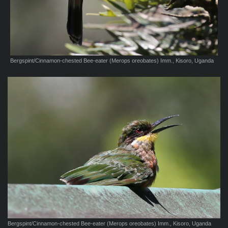
Bergspint/Cinnamon-chested Bee-eater (Merops oreobates) Imm., Kisoro, Uganda
Bergspint/Cinnamon-chested Bee-eater (Merops oreobates) Imm., Kisoro, Uganda