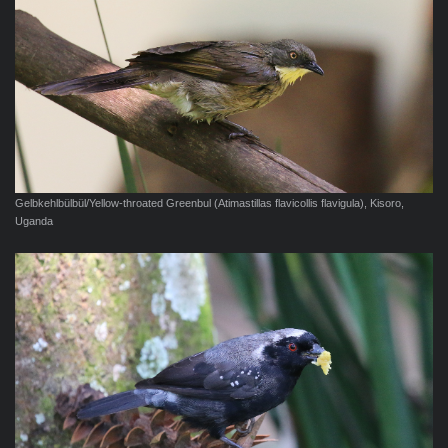
Gelbkehlbülbül/Yellow-throated Greenbul (Atimastillas flavicollis flavigula), Kisoro,
Uganda