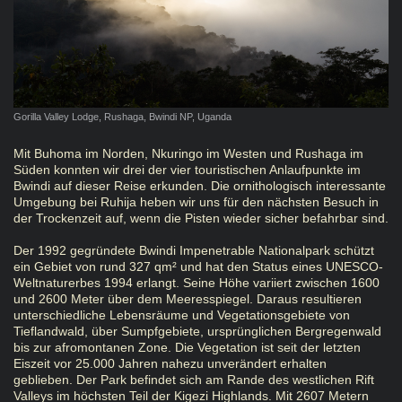
Gorilla Valley Lodge, Rushaga, Bwindi NP, Uganda
Mit Buhoma im Norden, Nkuringo im Westen und Rushaga im
Süden konnten wir drei der vier touristischen Anlaufpunkte im
Bwindi auf dieser Reise erkunden. Die ornithologisch interessante
Umgebung bei Ruhija heben wir uns für den nächsten Besuch in
der Trockenzeit auf, wenn die Pisten wieder sicher befahrbar sind.
Der 1992 gegründete Bwindi Impenetrable Nationalpark schützt
ein Gebiet von rund 327 qm² und hat den Status eines UNESCO-
Weltnaturerbes 1994 erlangt. Seine Höhe variiert zwischen 1600
und 2600 Meter über dem Meeresspiegel. Daraus resultieren
unterschiedliche Lebensräume und Vegetationsgebiete von
Tieflandwald, über Sumpfgebiete, ursprünglichen Bergregenwald
bis zur afromontanen Zone. Die Vegetation ist seit der letzten
Eiszeit vor 25.000 Jahren nahezu unverändert erhalten
geblieben. Der Park befindet sich am Rande des westlichen Rift
Valleys im höchsten Teil der Kigezi Highlands. Mit 2607 Metern