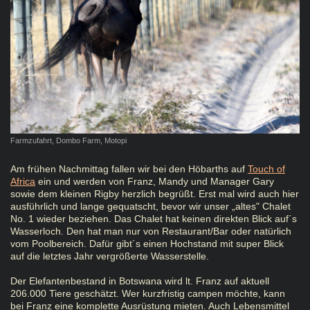
Farmzufahrt, Dombo Farm, Motopi
Am frühen Nachmittag fallen wir bei den Höbarths auf
Touch of
Africa
ein und werden von Franz, Mandy und Manager Gary
sowie dem kleinen Rigby herzlich begrüßt. Erst mal wird auch hier
ausführlich und lange gequatscht, bevor wir unser „altes" Chalet
No. 1 wieder beziehen. Das Chalet hat keinen direkten Blick auf´s
Wasserloch. Den hat man nur von Restaurant/Bar oder natürlich
vom Poolbereich. Dafür gibt´s einen Hochstand mit super Blick
auf die letztes Jahr vergrößerte Wasserstelle.
Der Elefantenbestand in Botswana wird lt. Franz auf aktuell
206.000 Tiere geschätzt. Wer kurzfristig campen möchte, kann
bei Franz eine komplette Ausrüstung mieten. Auch Lebensmittel