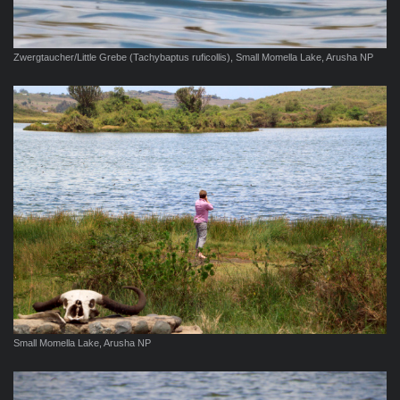
Zwergtaucher/Little Grebe (Tachybaptus ruficollis), Small Momella Lake, Arusha NP
Small Momella Lake, Arusha NP