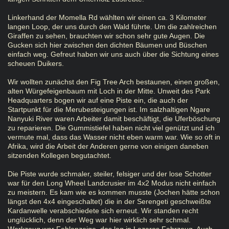
Linkerhand der Momella Rd wählten wir einen ca. 3 Kilometer
langen Loop, der uns durch den Wald führte. Um die zahlreichen
Giraffen zu sehen, brauchten wir schon sehr gute Augen. Die
Gucken sich hier zwischen den dichten Bäumen und Büschen
einfach weg. Gefreut haben wir uns auch über die Sichtung eines
scheuen Duikers.
Wir wollten zunächst den Fig Tree Arch bestaunen, einen großen,
alten Würgefeigenbaum mit Loch in der Mitte. Unweit des Park
Headquarters bogen wir auf eine Piste ein, die auch der
Startpunkt für die Merubesteigungen ist. Im salzhaltigen Ngare
Nanyuki River waren Arbeiter damit beschäftigt, die Uferböschung
zu reparieren. Die Gummistiefel haben nicht viel genützt und ich
vermute mal, dass das Wasser nicht eben warm war. Wie so oft in
Afrika, wird die Arbeit der Anderen gerne von einigen daneben
sitzenden Kollegen begutachtet.
Die Piste wurde schmaler, steiler, felsiger und der lose Schotter
war für den Long Wheel Landcrusier im 4x2 Modus nicht einfach
zu meistern. Es kam wie es kommen musste (Jochen hätte schon
längst den 4x4 eingeschaltet) die in der Serengeti geschweißte
Kardanwelle verabschiedete sich erneut. Wir standen recht
unglücklich, denn der Weg war hier wirklich sehr schmal.