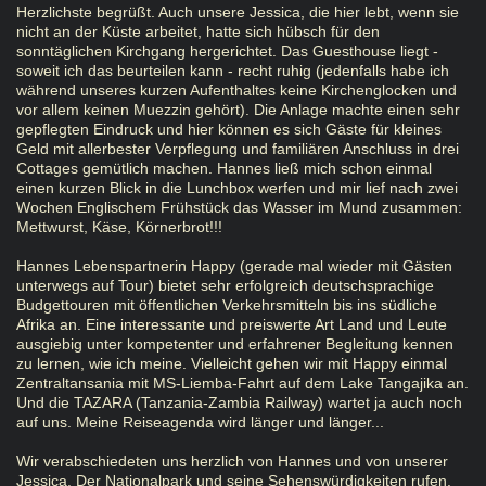
Herzlichste begrüßt. Auch unsere Jessica, die hier lebt, wenn sie
nicht an der Küste arbeitet, hatte sich hübsch für den
sonntäglichen Kirchgang hergerichtet. Das Guesthouse liegt -
soweit ich das beurteilen kann - recht ruhig (jedenfalls habe ich
während unseres kurzen Aufenthaltes keine Kirchenglocken und
vor allem keinen Muezzin gehört). Die Anlage machte einen sehr
gepflegten Eindruck und hier können es sich Gäste für kleines
Geld mit allerbester Verpflegung und familiären Anschluss in drei
Cottages gemütlich machen. Hannes ließ mich schon einmal
einen kurzen Blick in die Lunchbox werfen und mir lief nach zwei
Wochen Englischem Frühstück das Wasser im Mund zusammen:
Mettwurst, Käse, Körnerbrot!!!
Hannes Lebenspartnerin Happy (gerade mal wieder mit Gästen
unterwegs auf Tour) bietet sehr erfolgreich deutschsprachige
Budgettouren mit öffentlichen Verkehrsmitteln bis ins südliche
Afrika an. Eine interessante und preiswerte Art Land und Leute
ausgiebig unter kompetenter und erfahrener Begleitung kennen
zu lernen, wie ich meine. Vielleicht gehen wir mit Happy einmal
Zentraltansania mit MS-Liemba-Fahrt auf dem Lake Tangajika an.
Und die TAZARA (Tanzania-Zambia Railway) wartet ja auch noch
auf uns. Meine Reiseagenda wird länger und länger...
Wir verabschiedeten uns herzlich von Hannes und von unserer
Jessica. Der Nationalpark und seine Sehenswürdigkeiten rufen.