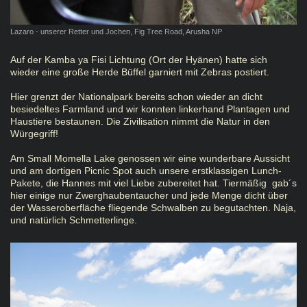
Lazaro - unserer Retter und Jochen, Fig Tree Road, Arusha NP
Auf der Kamba ya Fisi Lichtung (Ort der Hyänen) hatte sich
wieder eine große Herde Büffel garniert mit Zebras postiert.
Hier grenzt der Nationalpark bereits schon wieder an dicht
besiedeltes Farmland und wir konnten linkerhand Plantagen und
Haustiere bestaunen. Die Zivilisation nimmt die Natur in den
Würgegriff!
Am Small Momella Lake genossen wir eine wunderbare Aussicht
und am dortigen Picnic Spot auch unsere erstklassigen Lunch-
Pakete, die Hannes mit viel Liebe zubereitet hat. Tiermäßig gab´s
hier einige nur Zwerghaubentaucher und jede Menge dicht über
der Wasseroberfläche fliegende Schwalben zu begutachten. Naja,
und natürlich Schmetterlinge.