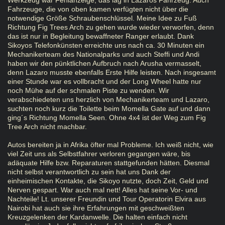
Werkzeug war Fehlanzeige, das lag in Lazaros Fahrzeug. Auch
Fahrzeuge, die von oben kamen verfügten nicht über die
notwendige Größe Schraubenschlüssel. Meine Idee zu Fuß
Richtung Fig Trees Arch zu gehen wurde wieder verworfen, denn
das ist nur in Begleitung bewaffneter Ranger erlaubt. Dank
Sikoyos Telefonkünsten erreichte uns nach ca. 30 Minuten ein
Mechanikerteam des Nationalparks und auch Steffi und Andi
haben wir den pünktlichen Aufbruch nach Arusha vermasselt,
denn Lazaro musste ebenfalls Erste Hilfe leisten. Nach insgesamt
einer Stunde war es vollbracht und der Long Wheel hatte nur
noch Mühe auf der schmalen Piste zu wenden. Wir
verabschiedeten uns herzlich von Mechanikerteam und Lazaro,
suchten noch kurz die Toilette beim Momella Gate auf und dann
ging´s Richtung Momella Seen. Ohne 4x4 ist der Weg zum Fig
Tree Arch nicht machbar.
Autos bereiten ja in Afrika öfter mal Probleme. Ich weiß nicht, wie
viel Zeit uns als Selbstfahrer verloren gegangen wäre, bis
adäquate Hilfe bzw. Reparaturen stattgefunden hätten. Diesmal
nicht selbst verantwortlich zu sein hat uns Dank der
einheimischen Kontakte, die Sikoyo nutzte, doch Zeit, Geld und
Nerven gespart. War auch mal nett! Alles hat seine Vor- und
Nachteile! Lt. unserer Freundin und Tour Operatorin Elvira aus
Nairobi hat auch sie ihre Erfahrungen mit geschweißten
Kreuzgelenken der Kardanwelle. Die halten einfach nicht