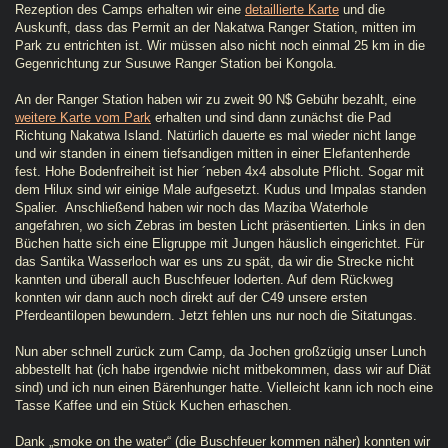
Rezeption des Camps erhalten wir eine
detaillierte Karte
und die
Auskunft, dass das Permit an der Nakatwa Ranger Station, mitten im
Park zu entrichten ist. Wir müssen also nicht noch einmal 25 km in die
Gegenrichtung zur Susuwe Ranger Station bei Kongola.
An der Ranger Station haben wir zu zweit 90 N$ Gebühr bezahlt, eine
weitere Karte vom Park
erhalten und sind dann zunächst die Pad
Richtung Nakatwa Island. Natürlich dauerte es mal wieder nicht lange
und wir standen in einem tiefsandigen mitten in einer Elefantenherde
fest. Hohe Bodenfreiheit ist hier ´neben 4x4 absolute Pflicht. Sogar mit
dem Hilux sind wir einige Male aufgesetzt. Kudus und Impalas standen
Spalier. Anschließend haben wir noch das Maziba Waterhole
angefahren, wo sich Zebras im besten Licht präsentierten. Links in den
Büchen hatte sich eine Eligruppe mit Jungen häuslich eingerichtet. Für
das Santika Wasserloch war es uns zu spät, da wir die Strecke nicht
kannten und überall auch Buschfeuer loderten. Auf dem Rückweg
konnten wir dann auch noch direkt auf der C49 unsere ersten
Pferdeantilopen bewundern. Jetzt fehlen uns nur noch die Sitatungas.
Nun aber schnell zurück zum Camp, da Jochen großzügig unser Lunch
abbestellt hat (ich habe irgendwie nicht mitbekommen, dass wir auf Diät
sind) und ich nun einen Bärenhunger hatte. Vielleicht kann ich noch eine
Tasse Kaffee und ein Stück Kuchen erhaschen.
Dank „smoke on the water“ (die Buschfeuer kommen näher) konnten wir