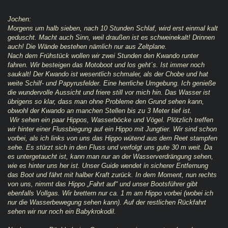
Jochen:
Morgens um halb sieben, nach 10 Stunden Schlaf, wird erst einmal kalt
geduscht. Macht auch Sinn, weil draußen ist es schweinekalt! Drinnen
auch! Die Wände bestehen nämlich nur aus Zeltplane.
Nach dem Frühstück wollen wir zwei Stunden den Kwando runter
fahren. Wir besteigen das Motoboot und los geht´s. Ist immer noch
saukalt! Der Kwando ist wesentlich schmaler, als der Chobe und hat
weite Schilf- und Papyrusfelder. Eine herrliche Umgebung. Ich genieße
die wundervolle Aussicht und friere still vor mich hin. Das Wasser ist
übrigens so klar, dass man ohne Probleme den Grund sehen kann,
obwohl der Kwando an manchen Stellen bis zu 3 Meter tief ist.
Wir sehen ein paar Hippos, Wasserböcke und Vögel. Plötzlich treffen
wir hinter einer Flussbiegung auf ein Hippo mit Jungtier. Wir sind schon
vorbei, als ich links von uns das Hippo wütend aus dem Reet stampfen
sehe. Es stürzt sich in den Fluss und verfolgt uns gute 30 m weit. Da
es untergetaucht ist, kann man nur an der Wasserverdrängung sehen,
wie es hinter uns her ist. Unser Guide wendet in sicherer Entfernung
das Boot und fährt mit halber Kraft zurück. In dem Moment, nun rechts
von uns, nimmt das Hippo „Fahrt auf“ und unser Bootsführer gibt
ebenfalls Vollgas. Wir brettern nur ca. 1 m am Hippo vorbei (wobei ich
nur die Wasserbewegung sehen kann). Auf der restlichen Rückfahrt
sehen wir nur noch ein Babykrokodil.