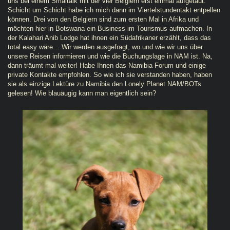
uns bei einem Smaltalk mit der vier Belgiern erst einmal aufgetaut.
Schicht um Schicht habe ich mich dann im Viertelstundentakt entpellen
können. Drei von den Belgiern sind zum ersten Mal in Afrika und
möchten hier in Botswana ein Business im Tourismus aufmachen. In
der Kalahari Anib Lodge hat ihnen ein Südafrikaner erzählt, dass das
total easy wäre… Wir werden ausgefragt, wo und wie wir uns über
unsere Reisen informieren und wie die Buchungslage in NAM ist. Na,
dann träumt mal weiter! Habe Ihnen das Namibia Forum und einige
private Kontakte empfohlen. So wie ich sie verstanden haben, haben
sie als einzige Lektüre zu Namibia den Lonely Planet NAM/BOTs
gelesen! Wie blauäugig kann man eigentlich sein?