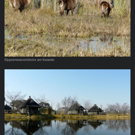
Elypsenwasserböcke am Kwando