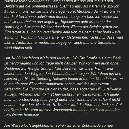
Nach unserer Rückkehr ins Camp setzen wir uns erst mal zu den
Belgiern auf die Sonnenterrasse. Sieht so aus, als hätten sie wirklich
Mitleid mit uns, da sie uns die Liegen zurechtrücken, damit wir uns in
der direkten Sonne aufwärmen können. Langsam taue ich wieder auf
und wir unterhalten uns angeregt. Irgendwann geht Marina in der
Hoffnung auf warmes Wasser duschen. Einem der Belgier gehen die
Zigaretten aus und ich verschenke eine von meinem schachteln – wie
schon im Vorjahr in Nambia an einen Österreicher. Nicht nur, dass man
sich in Afrika immer mehrmals begegnet, auch manche Situationen
wiederholen sich.
Um 14:00 Uhr fahren wir in den Mudumu NP. Die Straße bis zum Park
ist hervorragend und ich freue mich darüber. Wir kommen auch ohne
Probleme zur Ranger Station. Hier bezahlen wir unser Permit und
lassen uns den Weg zu den Wasserlöchern zeigen. Wir fahren los und
alles ist gut bis wir Richtung Nakatwa Island kommen. Nachdem wir uns
durch ein paar Eliherden manövriert haben wird der weg extrem
tiefsandig. Die Fahrspur ist hier so tief, dass sogar der Hillux teilweise
aufliegt. Mit normalem 4x4 ist hier nichts mehr zu machen. Ich quäle
mich im ersten Gang (Lastgang) durch den Sand und es scheint nicht
besser zu werden. Nach ca. 10-15 min. wird die Piste anständiger. Auf
der Strecke bis zum Maziba Wasserloch muss ich noch zweimal den
Low Range bemühen.
Am Wasserloch angekommen sehen wir einer Zebraherde zu, die