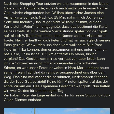
Nach der Shopping-Tour setzten wir uns zusammen in das kleine
Cafe an der Hauptstraße, wo sich auch mittlerweile unser Fahrer
Gulu wieder eingefunden hat. William überreichte Jochen eine
Visitenkarte von sich. Nach ca. 15 Min. nahm mich Jochen zur
Seite und meinte: „Das ist gar nicht William!" Stimmt, auf der
Karte steht „Peter"! Ich entgegnete, dass das bestimmt die Karte
seines Chefs ist. Eine weitere Viertelstunde später flog der Spaß
auf, als ich William direkt nach dem Namen auf der Visitenkarte
fragte. Nein, er heißt wirklich Peter und hat mir auch gleich seinen
Pass gezeigt. Wir würden uns doch vom walk beim Blue Post
Hotel in Thika kennen, den er zusammen mit uns unternommen
hat. Hallo, Thika ist ca. 100 km entfernt! Oh Mann, bin ich
verplant! Das Gesicht kam mir so vertraut vor, aber leider kann
ich die Schwarzen nicht immer voreinander unterscheiden.
Stimmt, es war unser Peter, er wohnt in Naro Moru und hat heute
seinen freien Tag! Und da rennt er ausgerechnet uns über den
Weg. Das sind mal wieder die berühmten, unsichtbaren Strippen,
die der liebe Gott so zieht! Keine fünf Minuten später traf das der
echte William ein. Das allgemeine Gelächter war groß! Nun hatten
wir zwei Guides für den heutigen Tag.
Wir haben Peter die Lage erklärt und ihn für seine Shopping-Tour-
Guide-Dienste entlohnt.