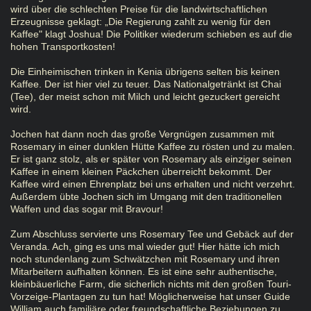
wird über die schlechten Preise für die landwirtschaftlichen
Erzeugnisse geklagt: „Die Regierung zahlt zu wenig für den
Kaffee" klagt Joshua! Die Politiker wiederum schieben es auf die
hohen Transportkosten!
Die Einheimischen trinken in Kenia übrigens selten bis keinen
Kaffee. Der ist hier viel zu teuer. Das Nationalgetränkt ist Chai
(Tee), der meist schon mit Milch und leicht gezuckert gereicht
wird.
Jochen hat dann noch das große Vergnügen zusammen mit
Rosemary in einer dunklen Hütte Kaffee zu rösten und zu malen.
Er ist ganz stolz, als er später von Rosemary als einziger seinen
Kaffee in einem kleinen Päckchen überreicht bekommt. Der
Kaffee wird einen Ehrenplatz bei uns erhalten und nicht verzehrt.
Außerdem übte Jochen sich im Umgang mit den traditionellen
Waffen und das sogar mit Bravour!
Zum Abschluss servierte uns Rosemary Tee und Gebäck auf der
Veranda. Ach, ging es uns mal wieder gut! Hier hätte ich mich
noch stundenlang zum Schwätzchen mit Rosemary und ihren
Mitarbeitern aufhalten können. Es ist eine sehr authentische,
kleinbäuerliche Farm, die sicherlich nichts mit den großen Touri-
Vorzeige-Plantagen zu tun hat! Möglicherweise hat unser Guide
William auch familiäre oder freundschaftliche Beziehungen zu