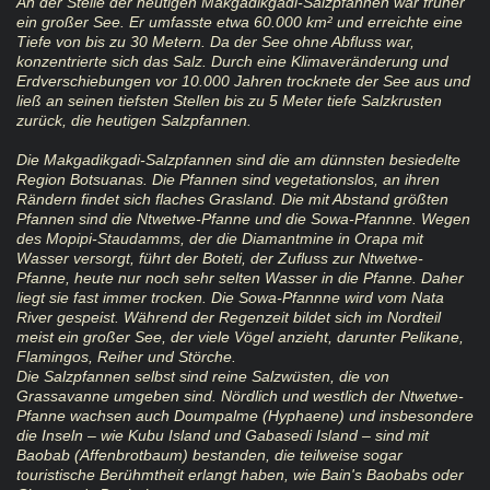
An der Stelle der heutigen Makgadikgadi-Salzpfannen war früher
ein großer See. Er umfasste etwa 60.000 km² und erreichte eine
Tiefe von bis zu 30 Metern. Da der See ohne Abfluss war,
konzentrierte sich das Salz. Durch eine Klimaveränderung und
Erdverschiebungen vor 10.000 Jahren trocknete der See aus und
ließ an seinen tiefsten Stellen bis zu 5 Meter tiefe Salzkrusten
zurück, die heutigen Salzpfannen.
Die Makgadikgadi-Salzpfannen sind die am dünnsten besiedelte
Region Botsuanas. Die Pfannen sind vegetationslos, an ihren
Rändern findet sich flaches Grasland. Die mit Abstand größten
Pfannen sind die Ntwetwe-Pfanne und die Sowa-Pfannne. Wegen
des Mopipi-Staudamms, der die Diamantmine in Orapa mit
Wasser versorgt, führt der Boteti, der Zufluss zur Ntwetwe-
Pfanne, heute nur noch sehr selten Wasser in die Pfanne. Daher
liegt sie fast immer trocken. Die Sowa-Pfannne wird vom Nata
River gespeist. Während der Regenzeit bildet sich im Nordteil
meist ein großer See, der viele Vögel anzieht, darunter Pelikane,
Flamingos, Reiher und Störche.
Die Salzpfannen selbst sind reine Salzwüsten, die von
Grassavanne umgeben sind. Nördlich und westlich der Ntwetwe-
Pfanne wachsen auch Doumpalme (Hyphaene) und insbesondere
die Inseln – wie Kubu Island und Gabasedi Island – sind mit
Baobab (Affenbrotbaum) bestanden, die teilweise sogar
touristische Berühmtheit erlangt haben, wie Bain's Baobabs oder