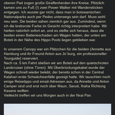
oberen Pad zogen große Giraffenherden ihre Kreise. Plötzlich
kamen uns zu Fuß (!) zwei Power Walker mit Wanderstöcken
entgegen. Ich wusste gar nicht, dass man in botswanischen
Nationalparks auch per Pedes unterwegs sein darf. Muss wohl
neu sein. Die beiden sahen ziemlich gar aus. Zumindest, wenn
ich die krebsrote Farbe im Gesicht richtig interpretiert habe. Wir
hielten natürlich sofort an, und es stellte sich heraus, dass die
beiden einen Batterieschaden am Wagen hatten, der unten am
Boteti in der Nähe des Hippo Pools liegen geblieben war.
In unserem Canopy war ein Plätzchen für die beiden (Annette aus
Hamburg und ihr Freund Anton aus Jo´burg, ein professioneller
Tourguide) reserviert.
Nach ca. 5 km Fahrt stießen wir am Boteti auf den quietschroten
Landcruiser (ohne Türen). Mit Überbrückungskabel wurde der
Wagen schnell wieder belebt, der bereits schon in der Central
Kalahari erste Schwächeanfälle gezeigt hatte. Wir tauschten noch
einige Reisetipps und email-Adressen aus, da Annette und Anton
Camper sind und erst noch über Maun, Savuti, Ihaha Richtung
Kasane wollten.
Vielleicht treffen wir uns Morgen auch in der Nxai Pan.