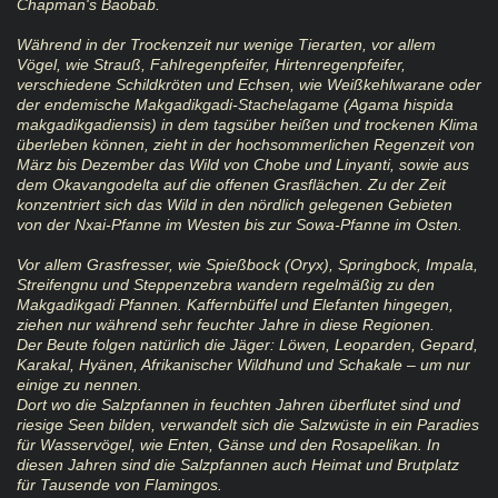
Chapman's Baobab.
Während in der Trockenzeit nur wenige Tierarten, vor allem
Vögel, wie Strauß, Fahlregenpfeifer, Hirtenregenpfeifer,
verschiedene Schildkröten und Echsen, wie Weißkehlwarane oder
der endemische Makgadikgadi-Stachelagame (Agama hispida
makgadikgadiensis) in dem tagsüber heißen und trockenen Klima
überleben können, zieht in der hochsommerlichen Regenzeit von
März bis Dezember das Wild von Chobe und Linyanti, sowie aus
dem Okavangodelta auf die offenen Grasflächen. Zu der Zeit
konzentriert sich das Wild in den nördlich gelegenen Gebieten
von der Nxai-Pfanne im Westen bis zur Sowa-Pfanne im Osten.
Vor allem Grasfresser, wie Spießbock (Oryx), Springbock, Impala,
Streifengnu und Steppenzebra wandern regelmäßig zu den
Makgadikgadi Pfannen. Kaffernbüffel und Elefanten hingegen,
ziehen nur während sehr feuchter Jahre in diese Regionen.
Der Beute folgen natürlich die Jäger: Löwen, Leoparden, Gepard,
Karakal, Hyänen, Afrikanischer Wildhund und Schakale – um nur
einige zu nennen.
Dort wo die Salzpfannen in feuchten Jahren überflutet sind und
riesige Seen bilden, verwandelt sich die Salzwüste in ein Paradies
für Wasservögel, wie Enten, Gänse und den Rosapelikan. In
diesen Jahren sind die Salzpfannen auch Heimat und Brutplatz
für Tausende von Flamingos.