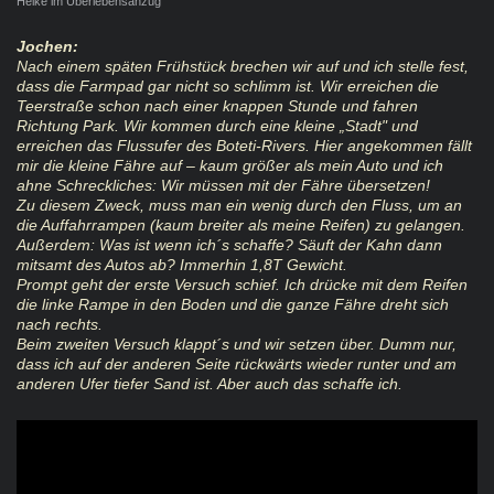
Heike im Überlebensanzug
Jochen:
Nach einem späten Frühstück brechen wir auf und ich stelle fest,
dass die Farmpad gar nicht so schlimm ist. Wir erreichen die
Teerstraße schon nach einer knappen Stunde und fahren
Richtung Park. Wir kommen durch eine kleine „Stadt" und
erreichen das Flussufer des Boteti-Rivers. Hier angekommen fällt
mir die kleine Fähre auf – kaum größer als mein Auto und ich
ahne Schreckliches: Wir müssen mit der Fähre übersetzen!
Zu diesem Zweck, muss man ein wenig durch den Fluss, um an
die Auffahrrampen (kaum breiter als meine Reifen) zu gelangen.
Außerdem: Was ist wenn ich´s schaffe? Säuft der Kahn dann
mitsamt des Autos ab? Immerhin 1,8T Gewicht.
Prompt geht der erste Versuch schief. Ich drücke mit dem Reifen
die linke Rampe in den Boden und die ganze Fähre dreht sich
nach rechts.
Beim zweiten Versuch klappt´s und wir setzen über. Dumm nur,
dass ich auf der anderen Seite rückwärts wieder runter und am
anderen Ufer tiefer Sand ist. Aber auch das schaffe ich.