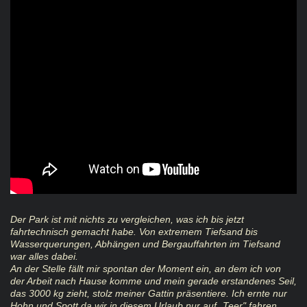
Der Park ist mit nichts zu vergleichen, was ich bis jetzt
fahrtechnisch gemacht habe. Von extremem Tiefsand bis
Wasserquerungen, Abhängen und Bergauffahrten im Tiefsand
war alles dabei.
An der Stelle fällt mir spontan der Moment ein, an dem ich von
der Arbeit nach Hause komme und mein gerade erstandenes Seil,
das 3000 kg zieht, stolz meiner Gattin präsentiere. Ich ernte nur
Hohn und Spott da wir in diesem Urlaub nur auf „Teer" fahren.