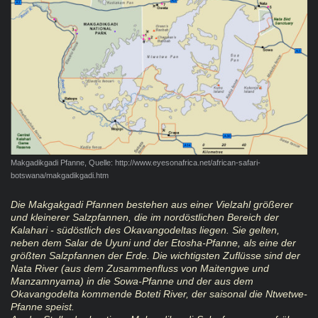
Makgadikgadi Pfanne, Quelle: http://www.eyesonafrica.net/african-safari-
botswana/makgadikgadi.htm
Die Makgakgadi Pfannen bestehen aus einer Vielzahl größerer
und kleinerer Salzpfannen, die im nordöstlichen Bereich der
Kalahari - südöstlich des Okavangodeltas liegen. Sie gelten,
neben dem Salar de Uyuni und der Etosha-Pfanne, als eine der
größten Salzpfannen der Erde. Die wichtigsten Zuflüsse sind der
Nata River (aus dem Zusammenfluss von Maitengwe und
Manzamnyama) in die Sowa-Pfanne und der aus dem
Okavangodelta kommende Boteti River, der saisonal die Ntwetwe-
Pfanne speist.