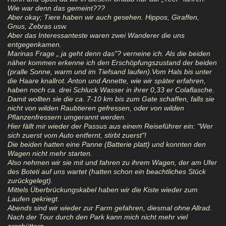
Wie war denn das gemeint???
Aber okay; Tiere haben wir auch gesehen. Hippos, Giraffen,
Gnus, Zebras usw.
Aber das Interessanteste waren zwei Wanderer die uns
entgegenkamen.
Marinas Frage „ ja geht denn das"? verneine ich. Als die beiden
näher kommen erkenne ich den Erschöpfungszustand der beiden
(pralle Sonne, warm und im Tiefsand laufen).Vom Hals bis unter
die Haare knallrot. Anton und Annette, wie wir später erfahren,
haben noch ca. drei Schluck Wasser in ihrer 0,33 er Colaflasche.
Damit wollten sie die ca. 7-10 km bis zum Gate schaffen, falls sie
nicht von wilden Raubtieren gefressen, oder von wilden
Pflanzenfressern umgerannt werden.
Hier fällt mir wieder der Passus aus einem Reiseführer ein: "Wer
sich zuerst vom Auto entfernt, stirbt zuerst"!
Die beiden hatten eine Panne (Batterie platt) und konnten den
Wagen nicht mehr starten.
Also nehmen wir sie mit und fahren zu ihrem Wagen, der am Ufer
des Boteti auf uns wartet (hatten schon ein beachtliches Stück
zurückgelegt).
Mittels Überbrückungskabel haben wir die Kiste wieder zum
Laufen gekriegt.
Abends sind wir wieder zur Farm gefahren, diesmal ohne Allrad.
Nach der Tour durch den Park kann mich nicht mehr viel
erschüttern.