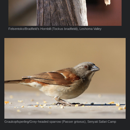
Felsentoko/Bradfield's Hornbill (Tockus bradfieldi), Leshoma Valley
Graukopfsperling/Grey-headed sparrow (Passer griseus), Senyati Safari Camp