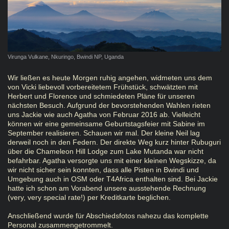
Virunga Vulkane, Nkuringo, Bwindi NP, Uganda
Wir ließen es heute Morgen ruhig angehen, widmeten uns dem
von Vicki liebevoll vorbereitetem Frühstück, schwätzten mit
Herbert und Florence und schmiedeten Pläne für unseren
nächsten Besuch. Aufgrund der bevorstehenden Wahlen rieten
uns Jackie wie auch Agatha von Februar 2016 ab. Vielleicht
können wir eine gemeinsame Geburtstagsfeier mit Sabine im
September realisieren. Schauen wir mal. Der kleine Neil lag
derweil noch in den Federn. Der direkte Weg kurz hinter Rubuguri
über die Chameleon Hill Lodge zum Lake Mutanda war nicht
befahrbar. Agatha versorgte uns mit einer kleinen Wegskizze, da
wir nicht sicher sein konnten, dass alle Pisten in Bwindi und
Umgebung auch in OSM oder T4Africa enthalten sind. Bei Jackie
hatte ich schon am Vorabend unsere ausstehende Rechnung
(very, very special rate!) per Kreditkarte beglichen.
Anschließend wurde für Abschiedsfotos nahezu das komplette
Personal zusammengetrommelt.