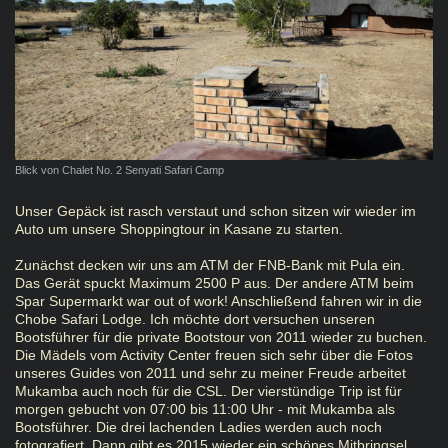
Blick von Chalet No. 2 Senyati Safari Camp
Unser Gepäck ist rasch verstaut und schon sitzen wir wieder im
Auto um unsere Shoppingtour in Kasane zu starten.
Zunächst decken wir uns am ATM der FNB-Bank mit Pula ein.
Das Gerät spuckt Maximum 2500 P aus. Der andere ATM beim
Spar Supermarkt war out of work! Anschließend fahren wir in die
Chobe Safari Lodge. Ich möchte dort versuchen unseren
Bootsführer für die private Bootstour von 2011 wieder zu buchen.
Die Mädels vom Activity Center freuen sich sehr über die Fotos
unseres Guides von 2011 und sehr zu meiner Freude arbeitet
Mukamba auch noch für die CSL. Der vierstündige Trip ist für
morgen gebucht von 07:00 bis 11:00 Uhr - mit Mukamba als
Bootsführer. Die drei lachenden Ladies werden auch noch
fotografiert. Dann gibt es 2015 wieder ein schönes Mitbringsel.