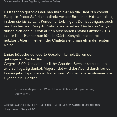
Breastfeeding Little Big Foot, Leshoma Valley
Es ist schon grandios wie nah man hier an die Tiere ran kommt.
Pangolin Photo Safaris hat direkt vor der Bar einen Hide angelegt,
in dem sie bis zu acht Kunden unterbringen. Der ist übrigens auch
nur Kunden von Pangolin Safaris vorbehalten. Gäste von Senyati
dürfen sich den nur von außen anschauen (Stand Otkober 2013
ist der Foto-Bunker nun für alle Gäste Senyatis kostenfrei
nutzbar). Aber mit einem der Chalets sieht man eh in der ersten
Reihe!
Einige hübsche gefiederte Gesellen komplettieren den
gelungenen Nachmittag.
Gegen 18:00 Uhr zieht der liebe Gott den Stecker raus und es
wird schlagartig dunkel. Abgerundet wird der Abend durch lautes
Löwengebrüll ganz in der Nähe. Fünf Minuten später stimmen die
Hyänen ein. Herrlich!
Grünbaumhopf/Green Wood-Hoopoe (Phoeniculus purpureus),
Senyati SC
Grünschwanz-Glanzstar/Greater Blue-eared Glossy-Starling (Lamprotornis
chalybaeus), Senyati SC