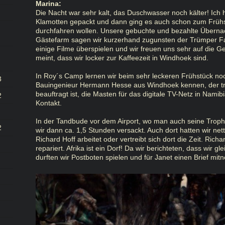
Marina:
Die Nacht war sehr kalt, das Duschwasser noch kälter! Ich h
Klamotten gepackt und dann ging es auch schon zum Frühs
durchfahren wollen. Unsere gebuchte und bezahlte Überna
Gästefarm sagen wir kurzerhand zugunsten der Trümper F
einige Filme überspielen und wir freuen uns sehr auf die 
meint, dass wir locker zur Kaffeezeit in Windhoek sind.
In Roy´s Camp lernen wir beim sehr leckeren Frühstück n
3
Bauingenieur Hermann Hesse aus Windhoek kennen, der tro
beauftragt ist, die Masten für das digitale TV-Netz in Namib
2
Kontakt.
In der Tandbude vor dem Airport, wo man auch seine Troph
2
wir dann ca. 1,5 Stunden versackt. Auch dort hatten wir ne
Richard Hoff arbeitet oder vertreibt sich dort die Zeit. Rich
repariert. Afrika ist ein Dorf! Da wir berichteten, dass wir 
durften wir Postboten spielen und für Janet einen Brief mi