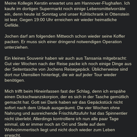
Meine Kollegin Kerstin erwartet uns am Hannover-Flughafen. Ich
kaufe im dortigen Supermarkt noch einige Lebensmittelvorräte
ein, denn heute ist Sonntag und unser Kühlschrank in Ottenstein
ist leer. Gegen 19:00 Uhr erreichen wir wieder heimatliche
Gefilde.
Jochen darf am folgenden Mittwoch schon wieder seine Koffer
packen. Er muss sich einer dringend notwendigen Operation
unterziehen.
Ein kleines Souvenir haben wir auch aus Tansania mitgebracht:
Gut vier Wochen nach der Reise packe ich noch einige Dinge aus
der Seitentasche von Jochens Reisegepäck. Üblicherweise sind
dort nur Utensilien hinterlegt, die wir auf jeder Tour wieder
benötigen.
Mich trifft beim Hineinfassen fast der Schlag, denn ich erspähe
einen Dickschwanzskorpion, der es sich in der Tasche gemütlich
gemacht hat. Gott sei Dank haben wir das Gepäckstück nicht
sofort nach dem Urlaub ausgeräumt. Die vier Wochen ohne
Nahrung und ausreichende Frischluftzufuhr hat das Spinnentier
nicht überlebt. Allerdings kontrolliere ich nun alle paar Tage
einmal, ob er immer noch an Ort und Stelle auf dem
Wohnzimmertisch liegt und nicht doch wieder zum Leben
erwacht.