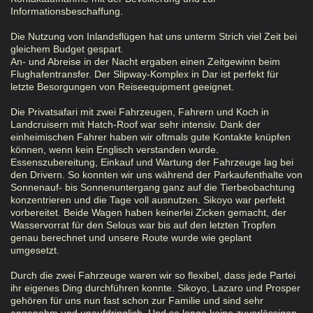
Informationsbeschaffung.
Die Nutzung von Inlandsflügen hat uns unterm Strich viel Zeit bei
gleichem Budget gespart.
An- und Abreise in der Nacht ergaben einen Zeitgewinn beim
Flughafentransfer. Der Slipway-Komplex in Dar ist perfekt für
letzte Besorgungen von Reiseequipment geeignet.
Die Privatsafari mit zwei Fahrzeugen, Fahrern und Koch in
Landcruisern mit Hatch-Roof war sehr intensiv. Dank der
einheimischen Fahrer haben wir oftmals gute Kontakte knüpfen
können, wenn kein Englisch verstanden wurde.
Essenszubereitung, Einkauf und Wartung der Fahrzeuge lag bei
den Drivern. So konnten wir uns während der Parkaufenthalte von
Sonnenauf- bis Sonnenuntergang ganz auf die Tierbeobachtung
konzentrieren und die Tage voll ausnutzen. Sikoyo war perfekt
vorbereitet. Beide Wagen haben keinerlei Zicken gemacht, der
Wasservorrat für den Selous war bis auf den letzten Tropfen
genau berechnet und unsere Route wurde wie geplant
umgesetzt.
Durch die zwei Fahrzeuge waren wir so flexibel, dass jede Partei
ihr eigenes Ding durchführen konnte. Sikoyo, Lazaro und Prosper
gehören für uns nun fast schon zur Familie und sind sehr