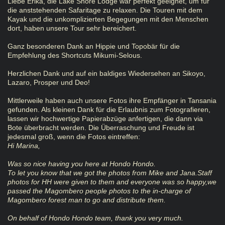
Liebe Erika, die Lake Shore Lodge war perfekt geeignet, um für
die anststehenden Safaritage zu relaxen. Die Touren mit dem
Kayak und die unkomplizierten Begegungen mit den Menschen
dort, haben unsere Tour sehr bereichert.
Ganz besonderen Dank an Hippie und Topobär für die
Empfehlung des Shortcuts Mikumi-Selous.
Herzlichen Dank und auf ein baldiges Wiedersehen an Sikoyo,
Lazaro, Prosper und Deo!
Mittlerweile haben auch unsere Fotos ihre Empfänger in Tansania
gefunden. Als kleinen Dank für die Erlaubnis zum Fotografieren,
lassen wir hochwertige Papierabzüge anfertigen, die dann via
Bote überbracht werden. Die Überraschung und Freude ist
jedesmal groß, wenn die Fotos eintreffen:
Hi Marina,
Was so nice having you here at Hondo Hondo.
To let you know that we got the photos from Mike and Jana.Staff
photos for HH were given to them and everyone was so happy,we
passed the Magombero people photos to the in-charge of
Magombero forest man to go and distribute them.
On behalf of Hondo Hondo team, thank you very much.