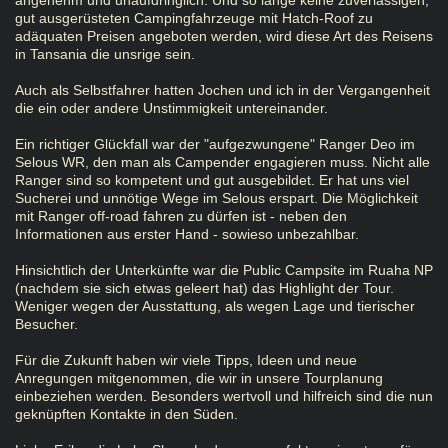
angenehm und unaufdringlich. Und so lange keine zuverlässigen,
gut ausgerüsteten Campingfahrzeuge mit Hatch-Roof zu
adäquaten Preisen angeboten werden, wird diese Art des Reisens
in Tansania die unsrige sein.
Auch als Selbstfahrer hatten Jochen und ich in der Vergangenheit
die ein oder andere Unstimmigkeit untereinander.
Ein richtiger Glückfall war der "aufgezwungene" Ranger Deo im
Selous WR, den man als Campender engagieren muss. Nicht alle
Ranger sind so kompetent und gut ausgebildet. Er hat uns viel
Sucherei und unnötige Wege im Selous erspart. Die Möglichkeit
mit Ranger off-road fahren zu dürfen ist - neben den
Informationen aus erster Hand - sowieso unbezahlbar.
Hinsichtlich der Unterkünfte war die Public Campsite im Ruaha NP
(nachdem sie sich etwas geleert hat) das Highlight der Tour.
Weniger wegen der Ausstattung, als wegen Lage und tierischer
Besucher.
Für die Zukunft haben wir viele Tipps, Ideen und neue
Anregungen mitgenommen, die wir in unsere Tourplanung
einbeziehen werden. Besonders wertvoll und hilfreich sind die nun
geknüpften Kontakte in den Süden.