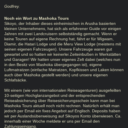
Godfrey.
Noch ein Wort zu Mashoka Tours
Sikoyo, der Inhaber dieses einheimischen in Arusha basierten
kleinen Unternehmens, hat sich als erfahrener Guide vor einigen
Jahren mit zwei Landcruisern selbstständig gemacht. Wenn er
keine Touren auf eigene Rechnung hat, fährt er für Wigwam,
Diamir, die Hatari Lodge und die Meru View Lodge (meistens mit
seinen eigenen Fahrzeugen). Unsere Fahrzeuge waren gut
gewartet und so hatten wir keinerlei Zeiteinbußen in Werkstätten
und Garagen! Wir hatten unser eigenes Zelt dabei (welches nun
in den Besitz von Mashoka übergegangen ist), eigene
Luftmatratzen (einfache Matratzen, Kopfkissen und Laken können
auch über Mashoka gestellt werden) und unsere eigenen
Schlafsäcke.
Mit einem (wie von internationalen Reiseagenturen) ausgefeilten
10-seitigen Hochglanzangebot und der entsprechenden
Reiseabsicherung über Reisesicherungsschein kann man bei
Mashoka Tours aktuell noch nicht rechnen. Natürlich erhält man
jedoch per Email ein fixes Angebot auf Englisch. Deposits haben
wir per Auslandsüberweisung auf Sikoyos Konto überwiesen. Ca.
innerhalb einer Woche meldete er uns per Email den
Zahlungseingang.