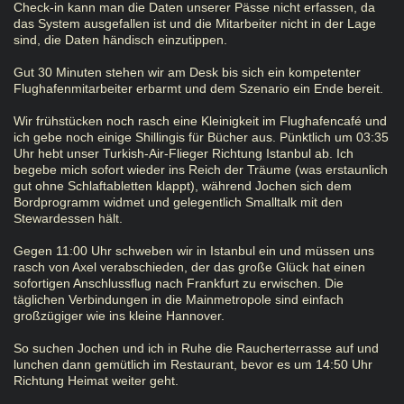
Check-in kann man die Daten unserer Pässe nicht erfassen, da
das System ausgefallen ist und die Mitarbeiter nicht in der Lage
sind, die Daten händisch einzutippen.
Gut 30 Minuten stehen wir am Desk bis sich ein kompetenter
Flughafenmitarbeiter erbarmt und dem Szenario ein Ende bereit.
Wir frühstücken noch rasch eine Kleinigkeit im Flughafencafé und
ich gebe noch einige Shillingis für Bücher aus. Pünktlich um 03:35
Uhr hebt unser Turkish-Air-Flieger Richtung Istanbul ab. Ich
begebe mich sofort wieder ins Reich der Träume (was erstaunlich
gut ohne Schlaftabletten klappt), während Jochen sich dem
Bordprogramm widmet und gelegentlich Smalltalk mit den
Stewardessen hält.
Gegen 11:00 Uhr schweben wir in Istanbul ein und müssen uns
rasch von Axel verabschieden, der das große Glück hat einen
sofortigen Anschlussflug nach Frankfurt zu erwischen. Die
täglichen Verbindungen in die Mainmetropole sind einfach
großzügiger wie ins kleine Hannover.
So suchen Jochen und ich in Ruhe die Raucherterrasse auf und
lunchen dann gemütlich im Restaurant, bevor es um 14:50 Uhr
Richtung Heimat weiter geht.