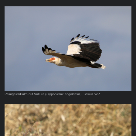
Palmgeier/Palm-nut Vulture (Gypohierax angolensis), Selous WR