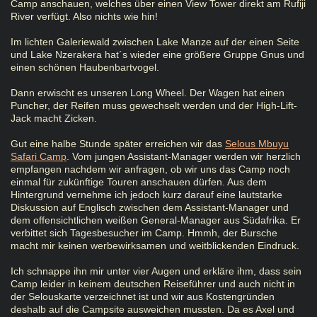
Camp anschauen, welches über einen View Tower direkt am Rufiji
River verfügt. Also nichts wie hin!
Im lichten Galeriewald zwischen Lake Manze auf der einen Seite
und Lake Nzerakera hat´s wieder eine größere Gruppe Gnus und
einen schönen Haubenbartvogel.
Dann erwischt es unseren Long Wheel. Der Wagen hat einen
Puncher, der Reifen muss gewechselt werden und der High-Lift-
Jack macht Zicken.
Gut eine halbe Stunde später erreichen wir das
Selous Mbuyu
Safari Camp
. Vom jungen Assistant-Manager werden wir herzlich
empfangen nachdem wir anfragen, ob wir uns das Camp noch
einmal für zukünftige Touren anschauen dürfen. Aus dem
Hintergrund vernehme ich jedoch kurz darauf eine lautstarke
Diskussion auf Englisch zwischen dem Assistant-Manager und
dem offensichtlichen weißen General-Manager aus Südafrika. Er
verbittet sich Tagesbesucher im Camp. Hmmh, der Bursche
macht mir keinen werbewirksamen und weitblickenden Eindruck.
Ich schnappe ihn mir unter vier Augen und erkläre ihm, dass sein
Camp leider in keinem deutschen Reiseführer und auch nicht in
der Selouskarte verzeichnet ist und wir aus Kostengründen
deshalb auf die Campsite ausweichen mussten. Da es Axel und