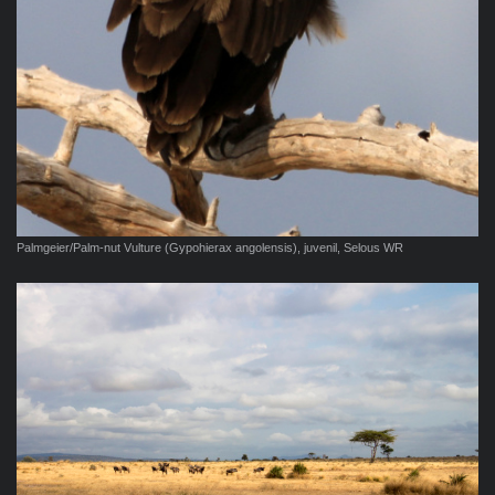
Palmgeier/Palm-nut Vulture (Gypohierax angolensis), juvenil, Selous WR