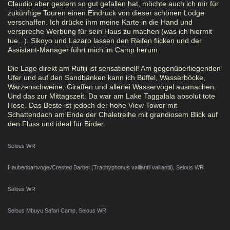
Claudio aber gestern so gut gefallen hat, möchte auch ich mir für
zukünftige Touren einen Eindruck von dieser schönen Lodge
verschaffen. Ich drücke ihm meine Karte in die Hand und
verspreche Werbung für sein Haus zu machen (was ich hiermit
tue...). Sikoyo und Lazaro lassen den Reifen flicken und der
Assistant-Manager führt mich im Camp herum.
Die Lage direkt am Rufiji ist sensationell! Am gegenüberliegenden
Ufer und auf den Sandbänken kann ich Büffel, Wasserböcke,
Warzenschweine, Giraffen und allerlei Wasservögel ausmachen.
Und das zur Mittagszeit. Da war am Lake Taggalala absolut tote
Hose. Das Beste ist jedoch der hohe View Tower mit
Schattendach am Ende der Chaletreihe mit grandiosem Blick auf
den Fluss und ideal für Birder.
Selous WR
Haubenbartvogel/Crested Barbet (Trachyphonus vaillantii vaillantii), Selous WR
Selous WR
Selous Mbuyu Safari Camp, Selous WR