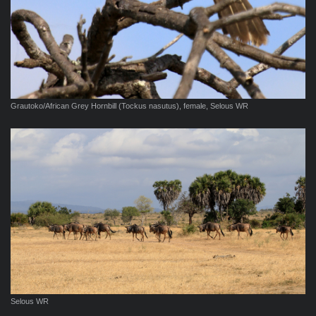
Grautoko/African Grey Hornbill (Tockus nasutus), female, Selous WR
Selous WR