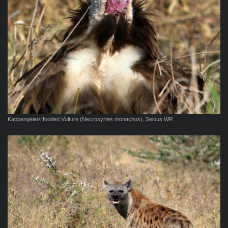
Kappengeier/Hooded Vulture (Necrosyrtes monachus), Selous WR