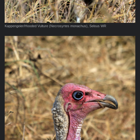
Kappengeier/Hooded Vulture (Necrosyrtes monachus), Selous WR