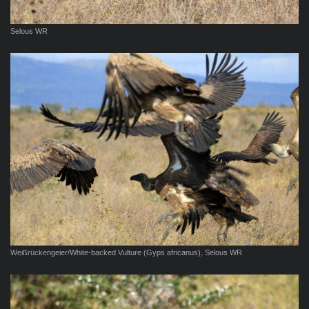
Selous WR
Weißrückengeier/White-backed Vulture (Gyps africanus), Selous WR