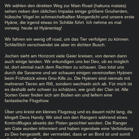
Wir wählen den direkten Weg zur Main Road (hakuna matata)
sehen neben den üblichen Impalas einige größere Gnuherden,
hübsche Vögel im schmeichelhaften Morgenlicht und unsere erste
Hyäne, die irgend etwas im Schilde führt. Ich nehme es mal
vorweg: heute ist Hyänentag!
Wir fahren ein wenig off road, um das Tier verfolgen zu können.
Schließlich verschwindet sie aber im dichten Busch.
Jochen sieht am Horizont viele Geier kreisen, von denen dann
auch einige landen. Wir erkundigen uns bei Deo, ob es möglich
ist, dort einmal nach dem Rechten zu schauen. Deo lotst uns
durch die Savanne und wir schauen einigen vereinzelten Hyänen
beim Frühstück eines Gnu-Kills zu. Die Hyänen sind niemals mit
mehreren Tieren am Riß, sondern wechseln sich ab. Für mich ist
es deshalb sehr schwer zu schätzen, wie groß der Clan ist. Alle
Sorten Geier finden sich am Boden ein und liefern eine
fantastische Flugshow.
Über uns kreist ein kleines Flugzeug und es dauert nicht lang, da
klingelt Deos Handy. Wir sind von den Rangern während eines
Kontrollfluges abseits der Pisten gesichtet worden. Die Ranger
am Gate wurden informiert und haben irgendwie eine Verbindung
zu Deo hergestellt, der vermeldet, dass er an Bord ist und somit