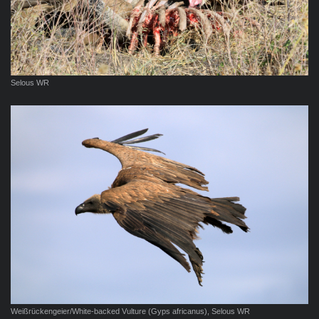
Selous WR
Weißrückengeier/White-backed Vulture (Gyps africanus), Selous WR