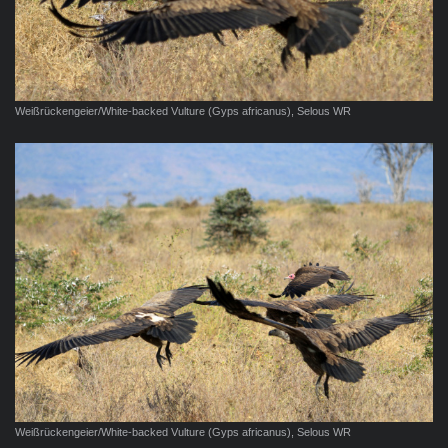
Weißrückengeier/White-backed Vulture (Gyps africanus), Selous WR
Weißrückengeier/White-backed Vulture (Gyps africanus), Selous WR